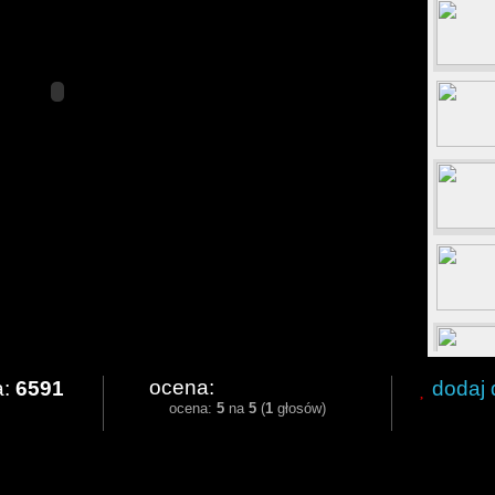
ocena:
a:
6591
dodaj 
ocena:
5
na
5
(
1
głosów)