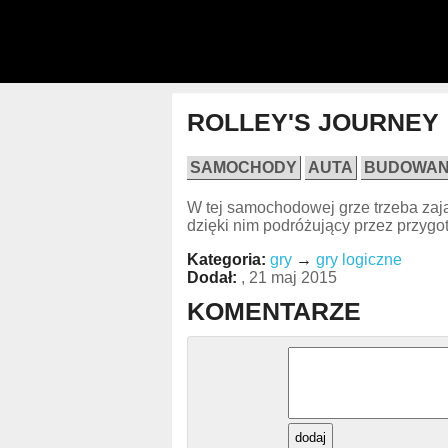
ROLLEY'S JOURNEY
SAMOCHODY
AUTA
BUDOWAN
W tej samochodowej grze trzeba zają
dzięki nim podróżujący przez przygo
Kategoria:
gry
→
gry logiczne
Dodał:
, 21 maj 2015
KOMENTARZE