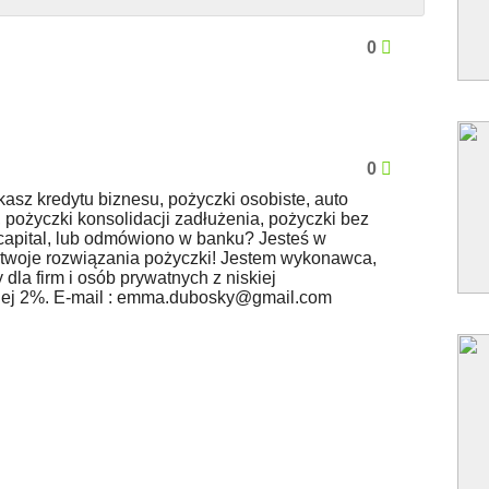
0
0
kasz kredytu biznesu, pożyczki osobiste, auto
, pożyczki konsolidacji zadłużenia, pożyczki bez
capital, lub odmówiono w banku? Jesteś w
twoje rozwiązania pożyczki! Jestem wykonawca,
 dla firm i osób prywatnych z niskiej
ej 2%. E-mail :
emma.dubosky@gmail.com