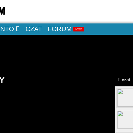
ONTO
CZAT
FORUM
nowe
Y
czat