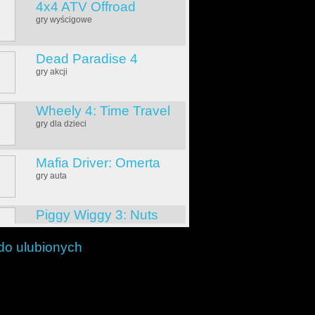
4x4 ATV Offroad
gry wyścigowe
Dead Paradise 4
gry akcji
Wheely 4: Time Travel
gry dla dzieci
Mafia Driver: Omerta
gry auta
Piggy Wiggy 3: Nuts
gry logiczne
do ulubionych
Builder Boom
gry logiczne