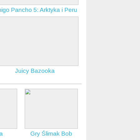
igo Pancho 5: Arktyka i Peru
Juicy Bazooka
a
Gry Ślimak Bob