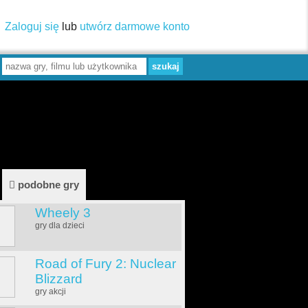
Zaloguj się
lub
utwórz darmowe konto
podobne gry
Wheely 3
gry dla dzieci
Road of Fury 2: Nuclear
Blizzard
gry akcji