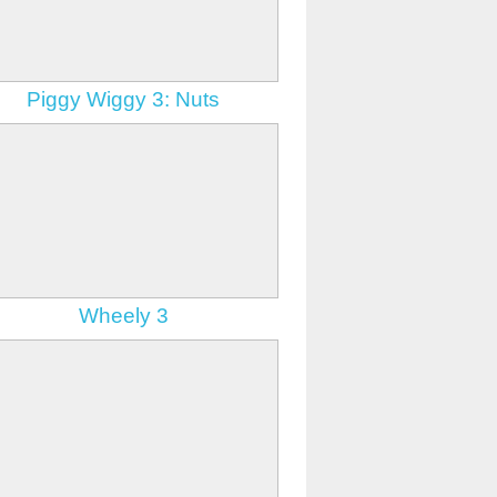
Shifter
gry logiczne
Piggy Wiggy 3: Nuts
Wheely 3