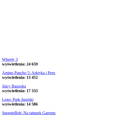
Wheely 3
wyświetlenia: 24 659
Amigo Pancho 5: Arktyka i Peru
wyświetlenia: 13 452
Juicy Bazooka
wyświetlenia: 17 333
Lego: Park Jurajski
wyświetlenia: 14 586
SpongeBob: Na ratunek Garemu