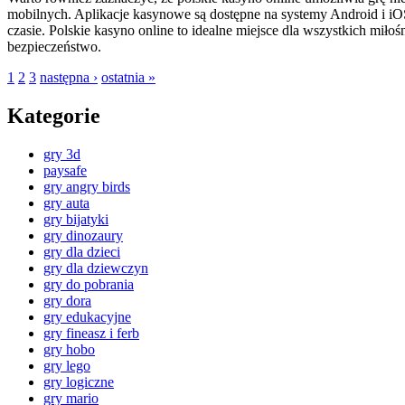
mobilnych. Aplikacje kasynowe są dostępne na systemy Android i i
czasie. Polskie kasyno online to idealne miejsce dla wszystkich miło
bezpieczeństwo.
1
2
3
następna ›
ostatnia »
Kategorie
gry 3d
paysafe
gry angry birds
gry auta
gry bijatyki
gry dinozaury
gry dla dzieci
gry dla dziewczyn
gry do pobrania
gry dora
gry edukacyjne
gry fineasz i ferb
gry hobo
gry lego
gry logiczne
gry mario