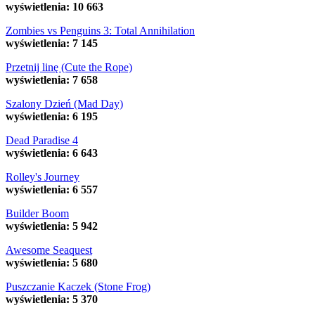
wyświetlenia: 10 663
Zombies vs Penguins 3: Total Annihilation
wyświetlenia: 7 145
Przetnij linę (Cute the Rope)
wyświetlenia: 7 658
Szalony Dzień (Mad Day)
wyświetlenia: 6 195
Dead Paradise 4
wyświetlenia: 6 643
Rolley's Journey
wyświetlenia: 6 557
Builder Boom
wyświetlenia: 5 942
Awesome Seaquest
wyświetlenia: 5 680
Puszczanie Kaczek (Stone Frog)
wyświetlenia: 5 370