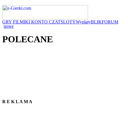
GRY
FILMIKI
KONTO
CZAT
SLOTY
Wyplaty
BLIK
FORUM
nowe
POLECANE
R E K L A M A